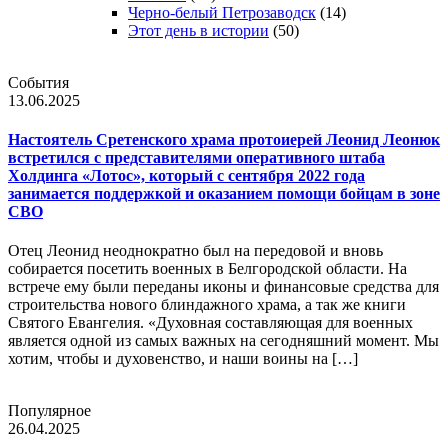
Черно-белый Петрозаводск
(14)
Этот день в истории
(50)
События
13.06.2025
Настоятель Сретенского храма протоиерей Леонид Леонюк
встретился с представителями оперативного штаба
Холдинга «Лотос», который с сентября 2022 года
занимается поддержкой и оказанием помощи бойцам в зоне
СВО
Отец Леонид неоднократно был на передовой и вновь
собирается посетить военных в Белгородской области. На
встрече ему были переданы иконы и финансовые средства для
строительства нового блиндажного храма, а так же книги
Святого Евангелия. «Духовная составляющая для военных
является одной из самых важных на сегодняшний момент. Мы
хотим, чтобы и духовенство, и наши воины на […]
Популярное
26.04.2025