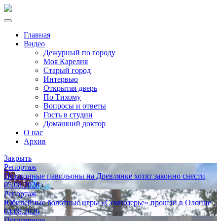
Главная
Видео
Дежурный по городу
Моя Карелия
Старый город
Интервью
Открытая дверь
По Тихому
Вопросы и ответы
Гость в студии
Домашний доктор
О нас
Архив
Закрыть
Репортаж
Незаконные павильоны на Древлянке хотят законно снести
05.08.2026
Репортаж
Юбилейные болотные игры «Семиозерье» прошли в Олонце
04.08.2026
Популярное