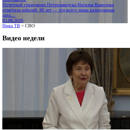
Почетный гражданин Петрозаводска Наталья Вавилова
отметила юбилей. 80 лет — это всего лишь календарная
дата…
03.08.2026
Ника ТВ
>
СВО
Видео недели