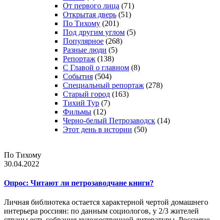
От первого лица
(71)
Открытая дверь
(51)
По Тихому
(201)
Под другим углом
(5)
Популярное
(268)
Разные люди
(5)
Репортаж
(138)
С Главой о главном
(8)
События
(504)
Специальный репортаж
(278)
Старый город
(163)
Тихий Тур
(7)
Фильмы
(12)
Черно-белый Петрозаводск
(14)
Этот день в истории
(50)
По Тихому
30.04.2022
Опрос: Читают ли петрозаводчане книги?
Личная библиотека остается характерной чертой домашнего
интерьера россиян: по данным социологов, у 2/3 жителей
страны есть собрания художественной литературы. Россияне