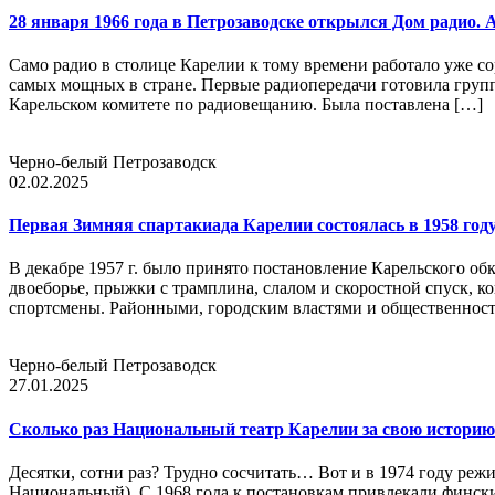
28 января 1966 года в Петрозаводске открылся Дом радио.
Само радио в столице Карелии к тому времени работало уже со
самых мощных в стране. Первые радиопередачи готовила груп
Карельском комитете по радиовещанию. Была поставлена […]
Черно-белый Петрозаводск
02.02.2025
Первая Зимняя спартакиада Карелии состоялась в 1958 год
В декабре 1957 г. было принято постановление Карельского 
двоеборье, прыжки с трамплина, слалом и скоростной спуск, ко
спортсмены. Районными, городским властями и общественнос
Черно-белый Петрозаводск
27.01.2025
Сколько раз Национальный театр Карелии за свою историю
Десятки, сотни раз? Трудно сосчитать… Вот и в 1974 году реж
Национальный). С 1968 года к постановкам привлекали финск