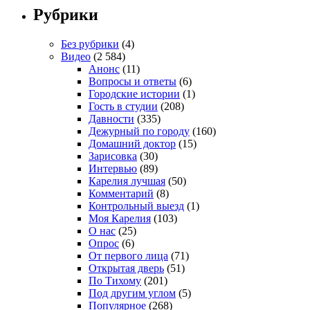
Рубрики
Без рубрики
(4)
Видео
(2 584)
Анонс
(11)
Вопросы и ответы
(6)
Городские истории
(1)
Гость в студии
(208)
Давности
(335)
Дежурный по городу
(160)
Домашний доктор
(15)
Зарисовка
(30)
Интервью
(89)
Карелия лучшая
(50)
Комментарий
(8)
Контрольный выезд
(1)
Моя Карелия
(103)
О нас
(25)
Опрос
(6)
От первого лица
(71)
Открытая дверь
(51)
По Тихому
(201)
Под другим углом
(5)
Популярное
(268)