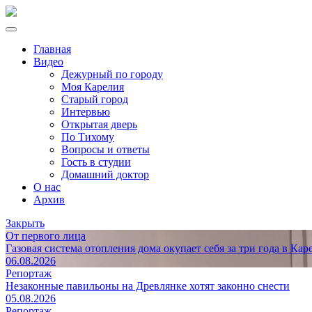
Главная
Видео
Дежурный по городу
Моя Карелия
Старый город
Интервью
Открытая дверь
По Тихому
Вопросы и ответы
Гость в студии
Домашний доктор
О нас
Архив
Закрыть
От первого лица
Газовая система отопления дома окупает себя за три года в Кар
06.08.2026
Репортаж
Незаконные павильоны на Древлянке хотят законно снести
05.08.2026
Репортаж