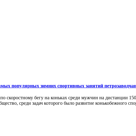
самых популярных зимних спортивных занятий петрозаводчан
ия по скоростному бегу на коньках среди мужчин на дистанции 1
бщество, среди задач которого было развитие конькобежного спо