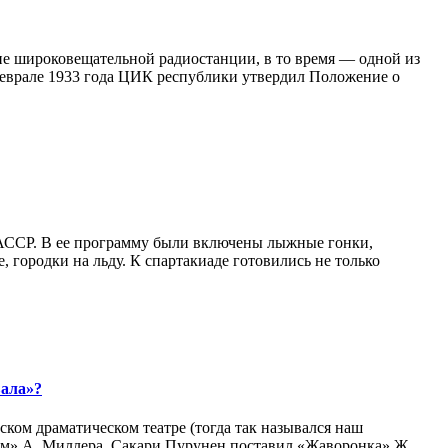
тие широковещательной радиостанции, в то время — одной из
феврале 1933 года ЦИК республики утвердил Положение о
 АССР. В ее программу были включены лыжные гонки,
, городки на льду. К спартакиаде готовились не только
вала»?
ком драматическом театре (тогда так назывался наш
ьм» А. Миллера, Сакари Пурунен поставил «Жаворонка» Ж.