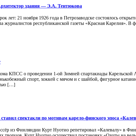
 Архитектор здания — Э.А. Тентюкова
рок лет: 21 ноября 1926 года в Петрозаводске состоялось откры
па журналистов республиканской газеты «Красная Карелия». В 
у
обкома КПСС о проведении 1-ой Зимней спартакиады Карельской
нькобежный спорт, хоккей с мячом и с шайбой, фигурное катание
тью […]
 ставил спектакли по мотивам карело-финского эпоса «Кале
иссёр из Финляндии Курт Нуотио репетировал «Калевалу» в Финс
их творцов. Курт Нуотио осуществил постановку «Охоты на вед