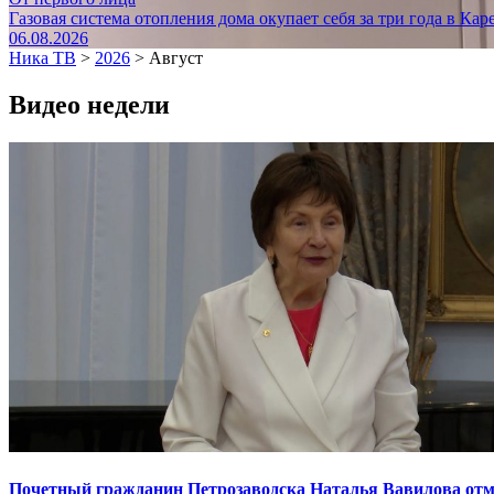
Газовая система отопления дома окупает себя за три года в Кар
06.08.2026
Ника ТВ
>
2026
>
Август
Видео недели
Почетный гражданин Петрозаводска Наталья Вавилова отме