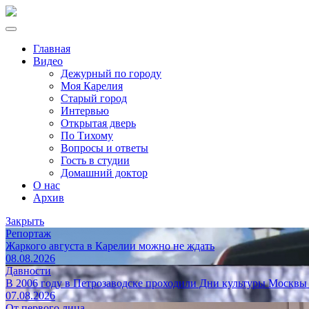
Главная
Видео
Дежурный по городу
Моя Карелия
Старый город
Интервью
Открытая дверь
По Тихому
Вопросы и ответы
Гость в студии
Домашний доктор
О нас
Архив
Закрыть
Репортаж
Жаркого августа в Карелии можно не ждать
08.08.2026
Давности
В 2006 году в Петрозаводске проходили Дни культуры Москвы
07.08.2026
От первого лица