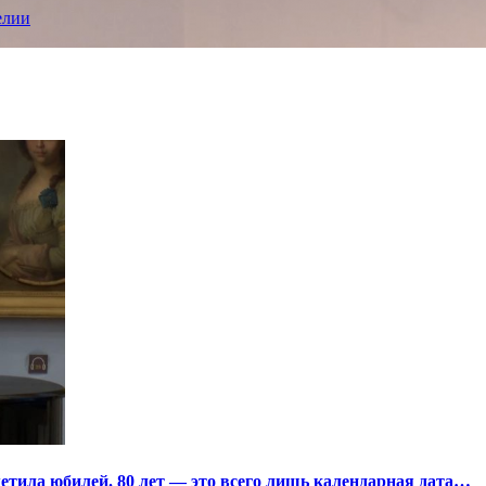
елии
тила юбилей. 80 лет — это всего лишь календарная дата…