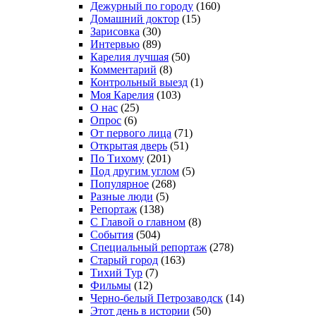
Дежурный по городу
(160)
Домашний доктор
(15)
Зарисовка
(30)
Интервью
(89)
Карелия лучшая
(50)
Комментарий
(8)
Контрольный выезд
(1)
Моя Карелия
(103)
О нас
(25)
Опрос
(6)
От первого лица
(71)
Открытая дверь
(51)
По Тихому
(201)
Под другим углом
(5)
Популярное
(268)
Разные люди
(5)
Репортаж
(138)
С Главой о главном
(8)
События
(504)
Специальный репортаж
(278)
Старый город
(163)
Тихий Тур
(7)
Фильмы
(12)
Черно-белый Петрозаводск
(14)
Этот день в истории
(50)