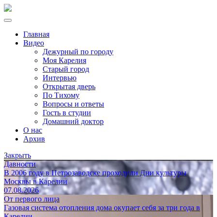
Главная
Видео
Дежурный по городу
Моя Карелия
Старый город
Интервью
Открытая дверь
По Тихому
Вопросы и ответы
Гость в студии
Домашний доктор
О нас
Архив
Закрыть
Давности
В 2006 году в Петрозаводске проходили Дни культуры
Москвы в Карелии
07.08.2026
От первого лица
Газовая система отопления дома окупает себя за три года в
Карелии