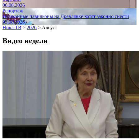
06.08.2026
Репортаж
Незаконные павильоны на Древлянке хотят законно снести
05.08.2026
Ника ТВ
>
2026
>
Август
Видео недели