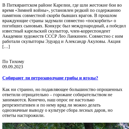
В Питкярантском районе Карелии, где шли жестокие бои во
время «Зимней войны», установлен редкий по содержанию
памятник совместной скорби бывших врагов. В прошлом
враждующие страны задумали совместно «поскорбить» о
погибших сыновьях. Конкурс был международный, а победил
известный карельский скульптор, член-корреспондент
Академии художеств СССР Лео Ланкинен. Совместно с ним
работали скульпторы Эдуард и Александр Акуловы. Акция
[…]
По Тихому
09.09.2023
Собирают ли петрозаводчане грибы и ягоды?
Как ни странно, но подавляющее большинство опрошенных
ответили отрицательно – горожане собирательством не
занимаются. Конечно, наш опрос не настолько
репрезентативен и по нему вряд ли можно делать
однозначные выводу о культуре сбора лесных даров, но
ответы насторожили.