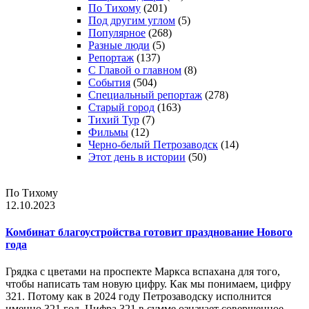
По Тихому
(201)
Под другим углом
(5)
Популярное
(268)
Разные люди
(5)
Репортаж
(137)
С Главой о главном
(8)
События
(504)
Специальный репортаж
(278)
Старый город
(163)
Тихий Тур
(7)
Фильмы
(12)
Черно-белый Петрозаводск
(14)
Этот день в истории
(50)
По Тихому
12.10.2023
Комбинат благоустройства готовит празднование Нового
года
Грядка с цветами на проспекте Маркса вспахана для того,
чтобы написать там новую цифру. Как мы понимаем, цифру
321. Потому как в 2024 году Петрозаводску исполнится
именно 321 год. Цифра 321 в сумме означает совершенное