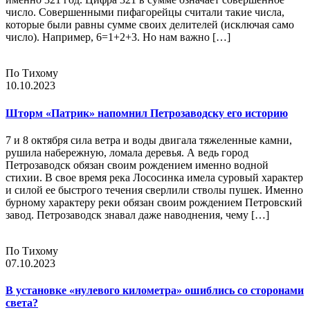
число. Совершенными пифагорейцы считали такие числа,
которые были равны сумме своих делителей (исключая само
число). Например, 6=1+2+3. Но нам важно […]
По Тихому
10.10.2023
Шторм «Патрик» напомнил Петрозаводску его историю
7 и 8 октября сила ветра и воды двигала тяжеленные камни,
рушила набережную, ломала деревья. А ведь город
Петрозаводск обязан своим рождением именно водной
стихии. В свое время река Лососинка имела суровый характер
и силой ее быстрого течения сверлили стволы пушек. Именно
бурному характеру реки обязан своим рождением Петровский
завод. Петрозаводск знавал даже наводнения, чему […]
По Тихому
07.10.2023
В установке «нулевого километра» ошиблись со сторонами
света?