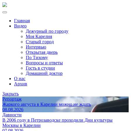
Главная
Видео
Дежурный по городу
Моя Карелия
Старый город
Интервью
Открытая дверь
По Тихому
Вопросы и ответы
Гость в студии
Домашний доктор
О нас
Архив
Закрыть
Репортаж
Жаркого августа в Карелии можно не ждать
08.08.2026
Давности
В 2006 году в Петрозаводске проходили Дни культуры
Москвы в Карелии
07.08.2026