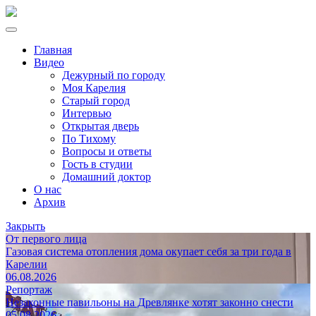
Главная
Видео
Дежурный по городу
Моя Карелия
Старый город
Интервью
Открытая дверь
По Тихому
Вопросы и ответы
Гость в студии
Домашний доктор
О нас
Архив
Закрыть
От первого лица
Газовая система отопления дома окупает себя за три года в
Карелии
06.08.2026
Репортаж
Незаконные павильоны на Древлянке хотят законно снести
05.08.2026