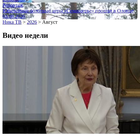
Репортаж
Юбилейные болотные игры «Семиозерье» прошли в Олонце
04.08.2026
Ника ТВ
>
2026
>
Август
Видео недели