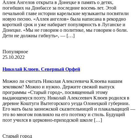
Аллея Ангелов открыта в Донецке в память о детях,
погибших на Донбассе за последние восемь лет. Этой
печальной главе истории карельские музыканты посвятили
новую песню. «Аллея ангелов» была написана в рекордно
короткий срок и уже набирает популярность в Луганске и
Донецке. «Мы не говорим о политике, мы говорим о боли.
Дети не должны гибнуть», — […]
Популярное
25.10.2022
Николай Клюев. Северный Орфей
Можно ли считать Николая Алексеевича Клюева нашим
земляком? Можно и нужно. Держите свежий выпуск
программы «Старый город», посвященный этому
выдающемуся поэту. Николай Алексеевич Клюев родился в
деревне Коштуги Вытегорского уезда Олонецкой губернии.
Его мать была заонежской сказительницей и плакальщицей —
это во многом повлияло на его поэтику и стиль. Будущий
поэт учился в церковно-приходской школе […]
Старый город