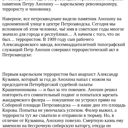
памятник Петру Анохину — карельскому революционеру,
террористу и чиновнику.
Наверное, все петрозаводчане видели памятник Анохину на
одноименной улице в центре Петрозаводска. Сегодня мы
вспомним об этом человеке, чьё имя в советские годы многое
значило для города и республики… А начнем с того, что он
был… террористом. В 1909 году сын рабочего
Александровского завода, восемнадцатилетний типографский
служащий Петр Анохин совершил террористический акт в
Петрозаводске.
Первым карельским террористом был анархист Александр
Кузьмин, который за год до Анохина напал с ножом на
председателя Петербургской судебной палаты
Крашенинникова — и был за это повешен. Анохин решил
повторить его сомнительный подвиг и попытался зарезать
жандармского филера — покушение он устроил прямо на
Соборной площади Петрозаводска — в наши дни это площадь
Кирова. Попытка не увенчалась успехом. Филер выжил, а
террориста тут же схватили и отправили в тюрьму. Но, в
отличие от Кузьмина, Анохину повезло. Смертную казнь ему
заменили на бессрочную сибирскую каторгу, откуда он