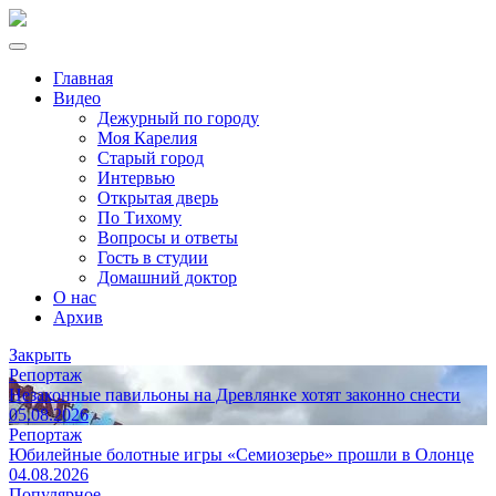
Главная
Видео
Дежурный по городу
Моя Карелия
Старый город
Интервью
Открытая дверь
По Тихому
Вопросы и ответы
Гость в студии
Домашний доктор
О нас
Архив
Закрыть
Репортаж
Незаконные павильоны на Древлянке хотят законно снести
05.08.2026
Репортаж
Юбилейные болотные игры «Семиозерье» прошли в Олонце
04.08.2026
Популярное