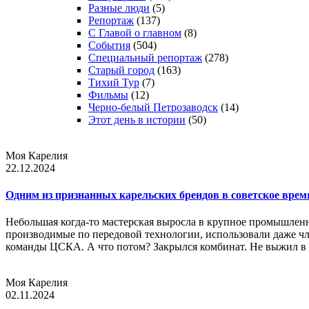
Разные люди
(5)
Репортаж
(137)
С Главой о главном
(8)
События
(504)
Специальный репортаж
(278)
Старый город
(163)
Тихий Тур
(7)
Фильмы
(12)
Черно-белый Петрозаводск
(14)
Этот день в истории
(50)
Моя Карелия
22.12.2024
Одним из признанных карельских брендов в советское вр
Небольшая когда-то мастерская выросла в крупное промышленн
производимые по передовой технологии, использовали даже ч
команды ЦСКА. А что потом? Закрылся комбинат. Не выжил в
Моя Карелия
02.11.2024