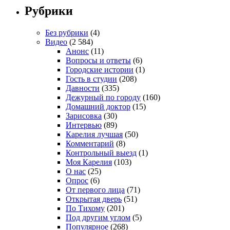
Рубрики
Без рубрики
(4)
Видео
(2 584)
Анонс
(11)
Вопросы и ответы
(6)
Городские истории
(1)
Гость в студии
(208)
Давности
(335)
Дежурный по городу
(160)
Домашний доктор
(15)
Зарисовка
(30)
Интервью
(89)
Карелия лучшая
(50)
Комментарий
(8)
Контрольный выезд
(1)
Моя Карелия
(103)
О нас
(25)
Опрос
(6)
От первого лица
(71)
Открытая дверь
(51)
По Тихому
(201)
Под другим углом
(5)
Популярное
(268)