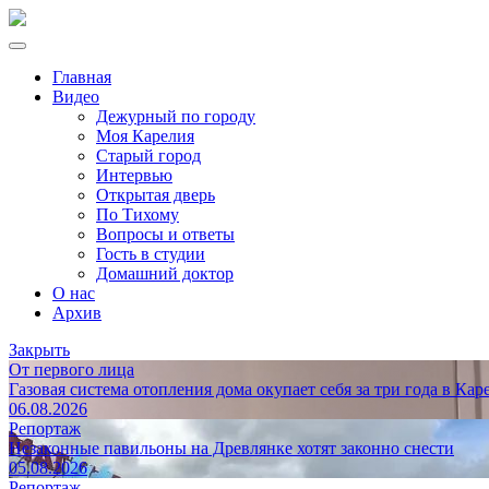
Главная
Видео
Дежурный по городу
Моя Карелия
Старый город
Интервью
Открытая дверь
По Тихому
Вопросы и ответы
Гость в студии
Домашний доктор
О нас
Архив
Закрыть
От первого лица
Газовая система отопления дома окупает себя за три года в Кар
06.08.2026
Репортаж
Незаконные павильоны на Древлянке хотят законно снести
05.08.2026
Репортаж