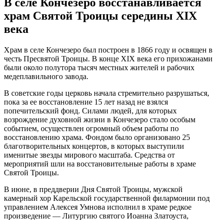
В селе Кончезеро восстанавливается
храм Святой Троицы середины XIX
века
Храм в селе Кончезеро был построен в 1866 году и освящен в
честь Пресвятой Троицы. В конце XIX века его прихожанами
были около полутора тысяч местных жителей и рабочих
медеплавильного завода.
В советские годы церковь начала стремительно разрушаться,
пока за ее восстановление 15 лет назад не взялся
попечительский фонд. Силами людей, для которых
возрождение духовной жизни в Кончезеро стало особым
событием, осуществлен огромный объем работы по
восстановлению храма. Фондом было организовано 25
благотворительных концертов, в которых выступили
именитые звезды мирового масштаба. Средства от
мероприятий шли на восстановительные работы в храме
Святой Троицы.
В июне, в преддверии Дня Святой Троицы, мужской
камерный хор Карельской государственной филармонии под
управлением Алексея Умнова исполнил в храме редкое
произведение — Литургию святого Иоанна Златоуста,