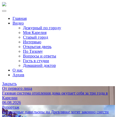
Главная
Видео
Дежурный по городу
Моя Карелия
Старый город
Интервью
Открытая дверь
По Тихому
Вопросы и ответы
Гость в студии
Домашний доктор
О нас
Архив
Закрыть
От первого лица
Газовая система отопления дома окупает себя за три года в
Карелии
06.08.2026
Репортаж
Незаконные павильоны на Древлянке хотят законно снести
05.08.2026