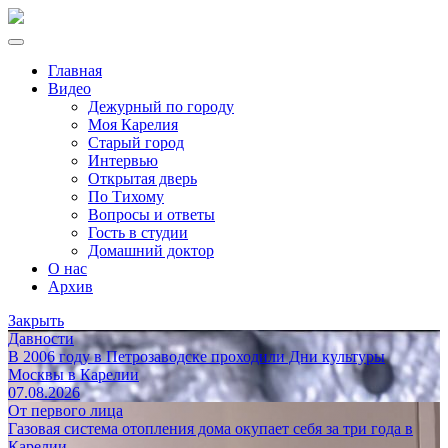
Главная
Видео
Дежурный по городу
Моя Карелия
Старый город
Интервью
Открытая дверь
По Тихому
Вопросы и ответы
Гость в студии
Домашний доктор
О нас
Архив
Закрыть
Давности
В 2006 году в Петрозаводске проходили Дни культуры
Москвы в Карелии
07.08.2026
От первого лица
Газовая система отопления дома окупает себя за три года в
Карелии