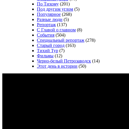
По Тихому
(201)
Под другим углом
(5)
Популярное
(268)
Разные люди
(5)
Репортаж
(137)
С Главой о главном
(8)
События
(504)
Специальный репортаж
(278)
Старый город
(163)
Тихий Тур
(7)
Фильмы
(12)
Черно-белый Петрозаводск
(14)
Этот день в истории
(50)