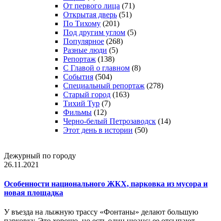
От первого лица
(71)
Открытая дверь
(51)
По Тихому
(201)
Под другим углом
(5)
Популярное
(268)
Разные люди
(5)
Репортаж
(138)
С Главой о главном
(8)
События
(504)
Специальный репортаж
(278)
Старый город
(163)
Тихий Тур
(7)
Фильмы
(12)
Черно-белый Петрозаводск
(14)
Этот день в истории
(50)
Дежурный по городу
26.11.2021
Особенности национального ЖКХ, парковка из мусора и
новая площадка
У въезда на лыжную трассу «Фонтаны» делают большую
парковку. Это хорошо, но есть один нюанс: ее отсыпают