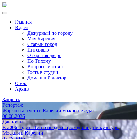
Главная
Видео
Дежурный по городу
Моя Карелия
Старый город
Интервью
Открытая дверь
По Тихому
Вопросы и ответы
Гость в студии
Домашний доктор
О нас
Архив
Закрыть
Репортаж
Жаркого августа в Карелии можно не ждать
08.08.2026
Давности
В 2006 году в Петрозаводске проходили Дни культуры
Москвы в Карелии
07.08.2026