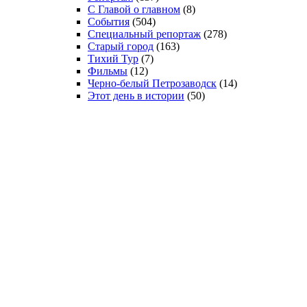
С Главой о главном
(8)
События
(504)
Специальный репортаж
(278)
Старый город
(163)
Тихий Тур
(7)
Фильмы
(12)
Черно-белый Петрозаводск
(14)
Этот день в истории
(50)