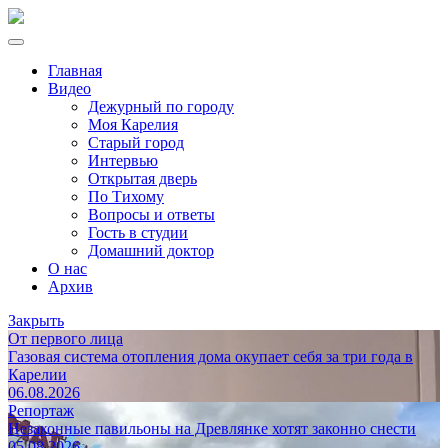
Главная
Видео
Дежурный по городу
Моя Карелия
Старый город
Интервью
Открытая дверь
По Тихому
Вопросы и ответы
Гость в студии
Домашний доктор
О нас
Архив
Закрыть
От первого лица
Газовая система отопления дома окупает себя за три года в
Карелии
06.08.2026
Репортаж
Незаконные павильоны на Древлянке хотят законно снести
05.08.2026