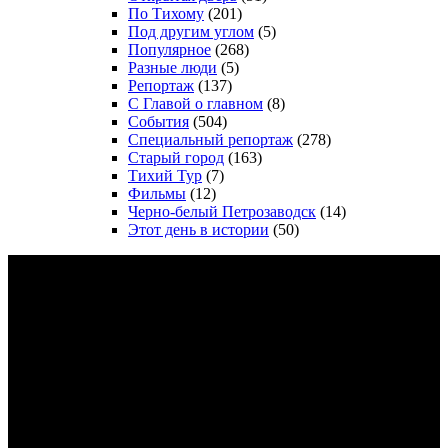
По Тихому
(201)
Под другим углом
(5)
Популярное
(268)
Разные люди
(5)
Репортаж
(137)
С Главой о главном
(8)
События
(504)
Специальный репортаж
(278)
Старый город
(163)
Тихий Тур
(7)
Фильмы
(12)
Черно-белый Петрозаводск
(14)
Этот день в истории
(50)