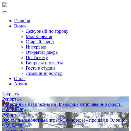
Главная
Видео
Дежурный по городу
Моя Карелия
Старый город
Интервью
Открытая дверь
По Тихому
Вопросы и ответы
Гость в студии
Домашний доктор
О нас
Архив
Закрыть
Репортаж
Незаконные павильоны на Древлянке хотят законно снести
05.08.2026
Репортаж
Юбилейные болотные игры «Семиозерье» прошли в Олонце
04.08.2026
Популярное