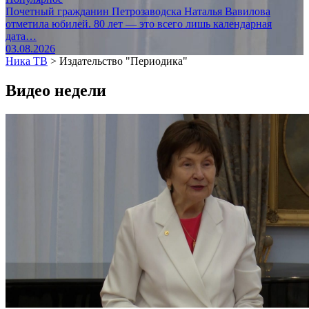
Почетный гражданин Петрозаводска Наталья Вавилова
отметила юбилей. 80 лет — это всего лишь календарная
дата…
03.08.2026
Ника ТВ
>
Издательство "Периодика"
Видео недели