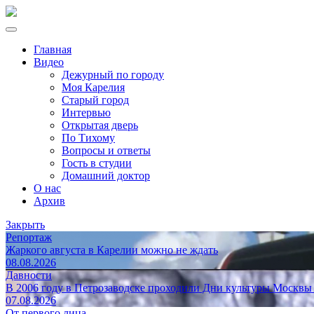
Главная
Видео
Дежурный по городу
Моя Карелия
Старый город
Интервью
Открытая дверь
По Тихому
Вопросы и ответы
Гость в студии
Домашний доктор
О нас
Архив
Закрыть
Репортаж
Жаркого августа в Карелии можно не ждать
08.08.2026
Давности
В 2006 году в Петрозаводске проходили Дни культуры Москвы
07.08.2026
От первого лица