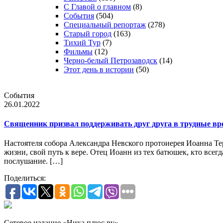
С Главой о главном
(8)
События
(504)
Специальный репортаж
(278)
Старый город
(163)
Тихий Тур
(7)
Фильмы
(12)
Черно-белый Петрозаводск
(14)
Этот день в истории
(50)
События
26.01.2022
Священник призвал поддерживать друг друга в трудные вр
Настоятеля собора Александра Невского протоиерея Иоанна Тер
жизни, свой путь к вере. Отец Иоанн из тех батюшек, кто всег
послушание. […]
Поделиться:
Сетевое издание «Ника плюс.ру»