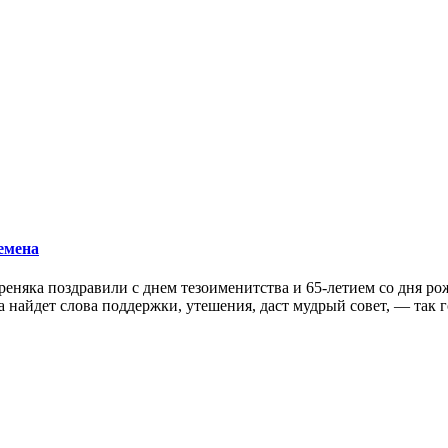
емена
еняка поздравили с днем тезоименитства и 65-летием со дня рож
да найдет слова поддержки, утешения, даст мудрый совет, — так 