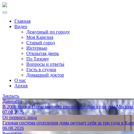
Главная
Видео
Дежурный по городу
Моя Карелия
Старый город
Интервью
Открытая дверь
По Тихому
Вопросы и ответы
Гость в студии
Домашний доктор
О нас
Архив
Закрыть
Давности
В 2006 году в Петрозаводске проходили Дни культуры Москвы
07.08.2026
От первого лица
Газовая система отопления дома окупает себя за три года в Кар
06.08.2026
Репортаж