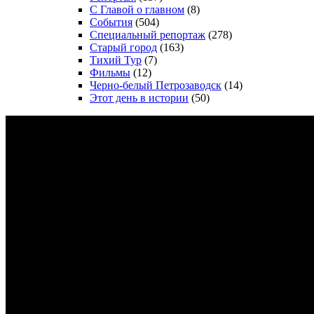
С Главой о главном
(8)
События
(504)
Специальный репортаж
(278)
Старый город
(163)
Тихий Тур
(7)
Фильмы
(12)
Черно-белый Петрозаводск
(14)
Этот день в истории
(50)