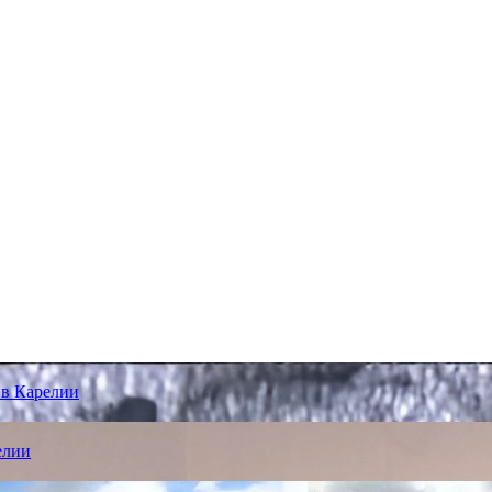
 в Карелии
елии