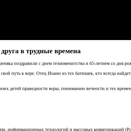
друга в трудные времена
еняка поздравили с днем тезоименитства и 65-летием со дня ро
 свой путь к вере. Отец Иоанн из тех батюшек, кто всегда найде
своих детей праведности веры, пониманию вечности и тех време
вязи, информационных технологий и массовых коммуникаций (Ро