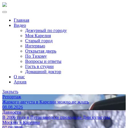
Главная
Видео
Дежурный по городу
Моя Карелия
Старый город
Интервью
Открытая дверь
По Тихому
Вопросы и ответы
Гость в студии
Домашний доктор
О нас
Архив
Закрыть
Репортаж
Жаркого августа в Карелии можно не ждать
08.08.2026
Давности
В 2006 году в Петрозаводске проходили Дни культуры
Москвы в Карелии
07.08.2026