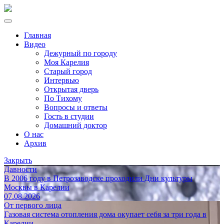
Главная
Видео
Дежурный по городу
Моя Карелия
Старый город
Интервью
Открытая дверь
По Тихому
Вопросы и ответы
Гость в студии
Домашний доктор
О нас
Архив
Закрыть
Давности
В 2006 году в Петрозаводске проходили Дни культуры
Москвы в Карелии
07.08.2026
От первого лица
Газовая система отопления дома окупает себя за три года в
Карелии