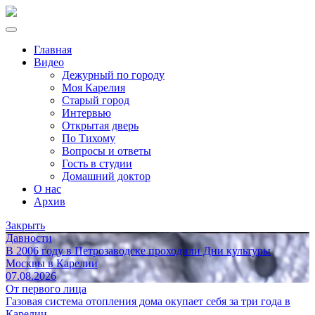
Главная
Видео
Дежурный по городу
Моя Карелия
Старый город
Интервью
Открытая дверь
По Тихому
Вопросы и ответы
Гость в студии
Домашний доктор
О нас
Архив
Закрыть
Давности
В 2006 году в Петрозаводске проходили Дни культуры
Москвы в Карелии
07.08.2026
От первого лица
Газовая система отопления дома окупает себя за три года в
Карелии