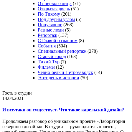
От первого лица
(71)
Открытая дверь
(51)
По Тихому
(201)
Под другим углом
(5)
Популярное
(268)
Разные люди
(5)
Репортаж
(137)
С Главой о главном
(8)
События
(504)
Специальный репортаж
(278)
Старый город
(163)
Тихий Тур
(7)
Фильмы
(12)
Черно-белый Петрозаводск
(14)
Этот день в истории
(50)
Гость в студии
14.04.2021
И все-таки он существует. Что такое карельский дизайн?
Продолжаем разговор об уникальном проекте «Лаборатория
северного дизайна». В студии — руководитель проекта,
ученый секретарь Национального музея Денис Кузнецов. О