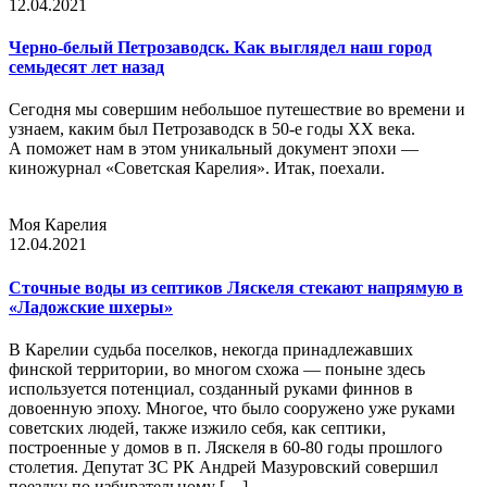
12.04.2021
Черно-белый Петрозаводск. Как выглядел наш город
семьдесят лет назад
Сегодня мы совершим небольшое путешествие во времени и
узнаем, каким был Петрозаводск в 50-е годы XX века.
А поможет нам в этом уникальный документ эпохи —
киножурнал «Советская Карелия». Итак, поехали.
Моя Карелия
12.04.2021
Сточные воды из септиков Ляскеля стекают напрямую в
«Ладожские шхеры»
В Карелии судьба поселков, некогда принадлежавших
финской территории, во многом схожа — поныне здесь
используется потенциал, созданный руками финнов в
довоенную эпоху. Многое, что было сооружено уже руками
советских людей, также изжило себя, как септики,
построенные у домов в п. Ляскеля в 60-80 годы прошлого
столетия. Депутат ЗС РК Андрей Мазуровский совершил
поездку по избирательному […]