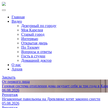
Главная
Видео
Дежурный по городу
Моя Карелия
Старый город
Интервью
Открытая дверь
По Тихому
Вопросы и ответы
Гость в студии
Домашний доктор
О нас
Архив
Закрыть
От первого лица
Газовая система отопления дома окупает себя за три года в Кар
06.08.2026
Репортаж
Незаконные павильоны на Древлянке хотят законно снести
05.08.2026
Репортаж