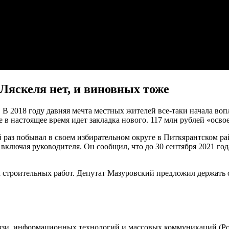
Ляскеля нет, и виновных тоже
а. В 2018 году давняя мечта местных жителей все-таки начала в
е в настоящее время идет закладка нового. 117 млн рублей «осво
раз побывал в своем избирательном округе в Питкярантском рай
ключая руководителя. Он сообщил, что до 30 сентября 2021 год
 строительных работ. Депутат Мазуровский предложил держать с
вязи, информационных технологий и массовых коммуникаций (Ро