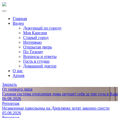
Главная
Видео
Дежурный по городу
Моя Карелия
Старый город
Интервью
Открытая дверь
По Тихому
Вопросы и ответы
Гость в студии
Домашний доктор
О нас
Архив
Закрыть
От первого лица
Газовая система отопления дома окупает себя за три года в Кар
06.08.2026
Репортаж
Незаконные павильоны на Древлянке хотят законно снести
05.08.2026
Репортаж