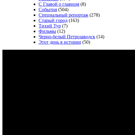
С Главой о главном
(8)
События
(504)
Специальный репортаж
(278)
Старый город
(163)
Тихий Тур
(7)
Фильмы
(12)
Черно-белый Петрозаводск
(14)
Этот день в истории
(50)