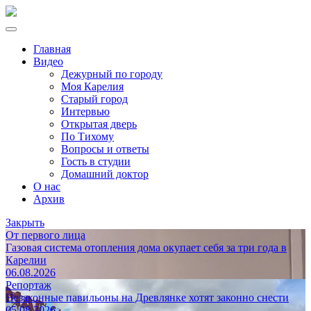
Главная
Видео
Дежурный по городу
Моя Карелия
Старый город
Интервью
Открытая дверь
По Тихому
Вопросы и ответы
Гость в студии
Домашний доктор
О нас
Архив
Закрыть
От первого лица
Газовая система отопления дома окупает себя за три года в
Карелии
06.08.2026
Репортаж
Незаконные павильоны на Древлянке хотят законно снести
05.08.2026