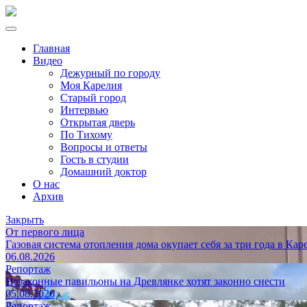
Главная
Видео
Дежурный по городу
Моя Карелия
Старый город
Интервью
Открытая дверь
По Тихому
Вопросы и ответы
Гость в студии
Домашний доктор
О нас
Архив
Закрыть
От первого лица
Газовая система отопления дома окупает себя за три года в Кар
06.08.2026
Репортаж
Незаконные павильоны на Древлянке хотят законно снести
05.08.2026
Репортаж