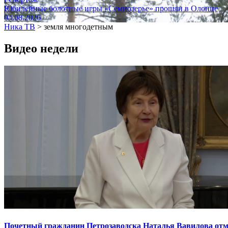
Юбилейные болотные игры «Семиозерье» прошли в Олонце
04.08.2026
Ника ТВ
>
земля многодетным
Видео недели
Почетный гражданин Петрозаводска Наталья Вавилова отме