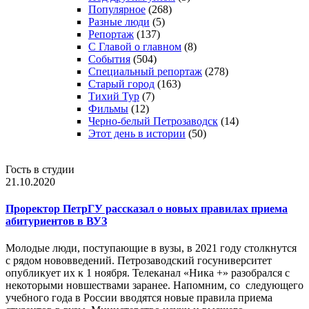
Популярное
(268)
Разные люди
(5)
Репортаж
(137)
С Главой о главном
(8)
События
(504)
Специальный репортаж
(278)
Старый город
(163)
Тихий Тур
(7)
Фильмы
(12)
Черно-белый Петрозаводск
(14)
Этот день в истории
(50)
Гость в студии
21.10.2020
Проректор ПетрГУ рассказал о новых правилах приема
абитуриентов в ВУЗ
Молодые люди, поступающие в вузы, в 2021 году столкнутся
с рядом нововведений. Петрозаводский госуниверситет
опубликует их к 1 ноября. Телеканал «Ника +» разобрался с
некоторыми новшествами заранее. Напомним, со следующего
учебного года в России вводятся новые правила приема