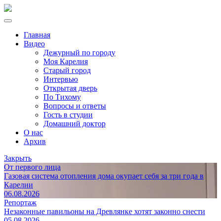
Главная
Видео
Дежурный по городу
Моя Карелия
Старый город
Интервью
Открытая дверь
По Тихому
Вопросы и ответы
Гость в студии
Домашний доктор
О нас
Архив
Закрыть
От первого лица
Газовая система отопления дома окупает себя за три года в
Карелии
06.08.2026
Репортаж
Незаконные павильоны на Древлянке хотят законно снести
05.08.2026