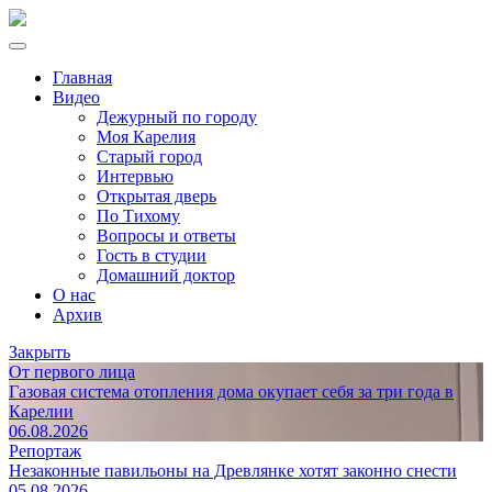
Главная
Видео
Дежурный по городу
Моя Карелия
Старый город
Интервью
Открытая дверь
По Тихому
Вопросы и ответы
Гость в студии
Домашний доктор
О нас
Архив
Закрыть
От первого лица
Газовая система отопления дома окупает себя за три года в
Карелии
06.08.2026
Репортаж
Незаконные павильоны на Древлянке хотят законно снести
05.08.2026