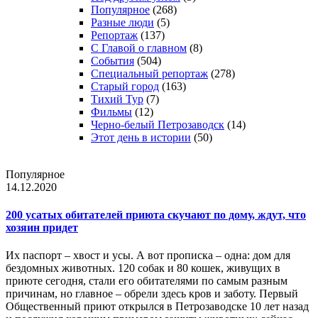
Популярное
(268)
Разные люди
(5)
Репортаж
(137)
С Главой о главном
(8)
События
(504)
Специальный репортаж
(278)
Старый город
(163)
Тихий Тур
(7)
Фильмы
(12)
Черно-белый Петрозаводск
(14)
Этот день в истории
(50)
Популярное
14.12.2020
200 усатых обитателей приюта скучают по дому, ждут, что
хозяин придет
Их паспорт – хвост и усы. А вот прописка – одна: дом для
бездомных животных. 120 собак и 80 кошек, живущих в
приюте сегодня, стали его обитателями по самым разным
причинам, но главное – обрели здесь кров и заботу. Первый
Общественный приют открылся в Петрозаводске 10 лет назад