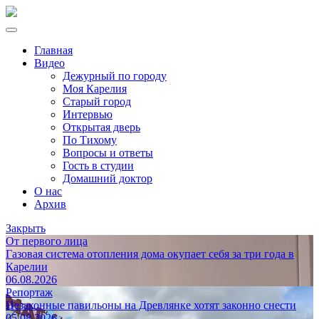
Главная
Видео
Дежурный по городу
Моя Карелия
Старый город
Интервью
Открытая дверь
По Тихому
Вопросы и ответы
Гость в студии
Домашний доктор
О нас
Архив
Закрыть
От первого лица
Газовая система отопления дома окупает себя за три года в
Карелии
06.08.2026
Репортаж
Незаконные павильоны на Древлянке хотят законно снести
05.08.2026