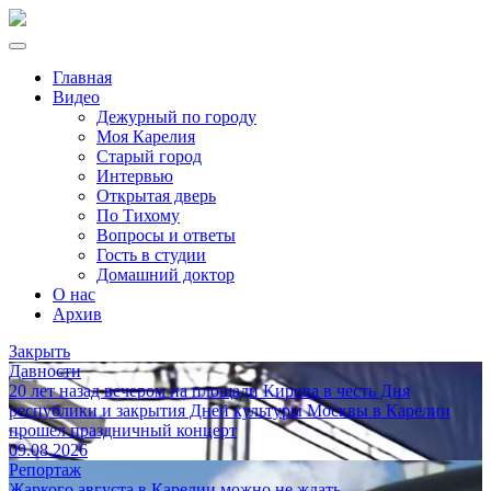
Главная
Видео
Дежурный по городу
Моя Карелия
Старый город
Интервью
Открытая дверь
По Тихому
Вопросы и ответы
Гость в студии
Домашний доктор
О нас
Архив
Закрыть
Давности
20 лет назад вечером на площади Кирова в честь Дня
республики и закрытия Дней культуры Москвы в Карелии
прошел праздничный концерт
09.08.2026
Репортаж
Жаркого августа в Карелии можно не ждать