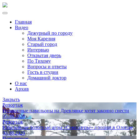
Главная
Видео
Дежурный по городу
Моя Карелия
Старый город
Интервью
Открытая дверь
По Тихому
Вопросы и ответы
Гость в студии
Домашний доктор
О нас
Архив
Закрыть
Репортаж
Незаконные павильоны на Древлянке хотят законно снести
05.08.2026
Репортаж
Юбилейные болотные игры «Семиозерье» прошли в Олонце
04.08.2026
Популярное