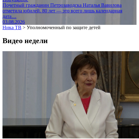
Почетный гражданин Петрозаводска Наталья Вавилова
отметила юбилей. 80 лет — это всего лишь календарная
дата…
03.08.2026
Ника ТВ
>
Уполномоченный по защите детей
Видео недели