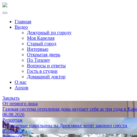
Главная
Видео
Дежурный по городу
Моя Карелия
Старый город
Интервью
Открытая дверь
По Тихому
Вопросы и ответы
Гость в студии
Домашний доктор
О нас
Архив
Закрыть
От первого лица
Газовая система отопления дома окупает себя за три года в Кар
06.08.2026
Репортаж
Незаконные павильоны на Древлянке хотят законно снести
05.08.2026
Репортаж