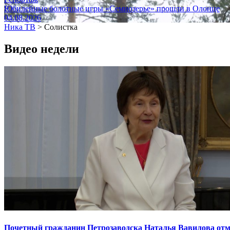
Юбилейные болотные игры «Семиозерье» прошли в Олонце
04.08.2026
Ника ТВ
>
Солистка
Видео недели
Почетный гражданин Петрозаводска Наталья Вавилова отме