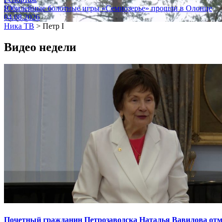
Юбилейные болотные игры «Семиозерье» прошли в Олонце
04.08.2026
Ника ТВ
>
Петр I
Видео недели
Почетный гражданин Петрозаводска Наталья Вавилова отме