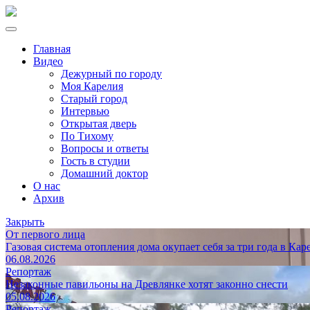
Главная
Видео
Дежурный по городу
Моя Карелия
Старый город
Интервью
Открытая дверь
По Тихому
Вопросы и ответы
Гость в студии
Домашний доктор
О нас
Архив
Закрыть
От первого лица
Газовая система отопления дома окупает себя за три года в Кар
06.08.2026
Репортаж
Незаконные павильоны на Древлянке хотят законно снести
05.08.2026
Репортаж