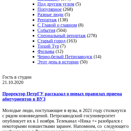
Под другим углом
(5)
Популярное
(268)
Разные люди
(5)
Репортаж
(138)
С Главой о главном
(8)
События
(504)
Специальный репортаж
(278)
Старый город
(163)
Тихий Тур
(7)
Фильмы
(12)
Черно-белый Петрозаводск
(14)
Этот день в истории
(50)
Гость в студии
21.10.2020
Проректор ПетрГУ рассказал о новых правилах приема
абитуриентов в ВУЗ
Молодые люди, поступающие в вузы, в 2021 году столкнутся
с рядом нововведений. Петрозаводский госуниверситет
опубликует их к 1 ноября. Телеканал «Ника +» разобрался с
некоторыми новшествами заранее. Напомним, со следующего