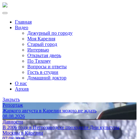
Главная
Видео
Дежурный по городу
Моя Карелия
Старый город
Интервью
Открытая дверь
По Тихому
Вопросы и ответы
Гость в студии
Домашний доктор
О нас
Архив
Закрыть
Репортаж
Жаркого августа в Карелии можно не ждать
08.08.2026
Давности
В 2006 году в Петрозаводске проходили Дни культуры
Москвы в Карелии
07.08.2026