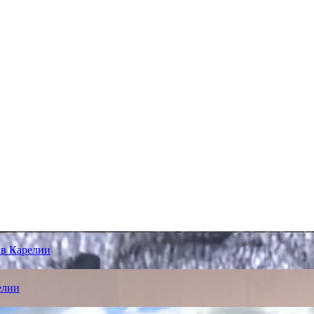
 в Карелии
елии