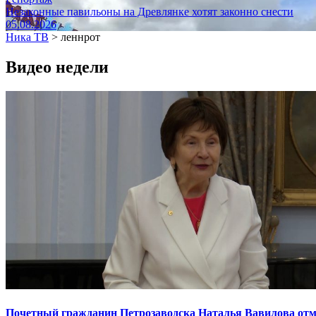
Незаконные павильоны на Древлянке хотят законно снести
05.08.2026
Ника ТВ
>
леннрот
Видео недели
Почетный гражданин Петрозаводска Наталья Вавилова отме