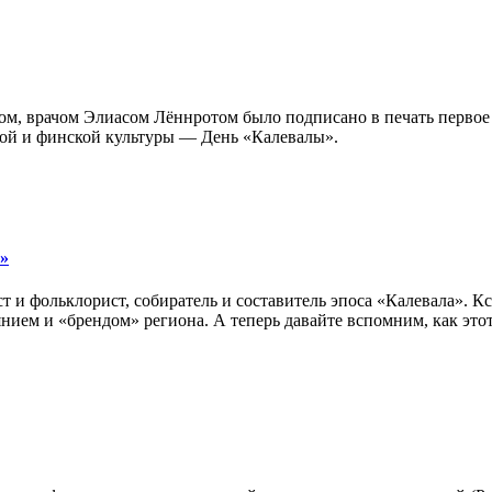
ром, врачом Элиасом Лённротом было подписано в печать первое
ской и финской культуры — День «Калевалы».
»
т и фольклорист, собиратель и составитель эпоса «Калевала». 
ием и «брендом» региона. А теперь давайте вспомним, как этот