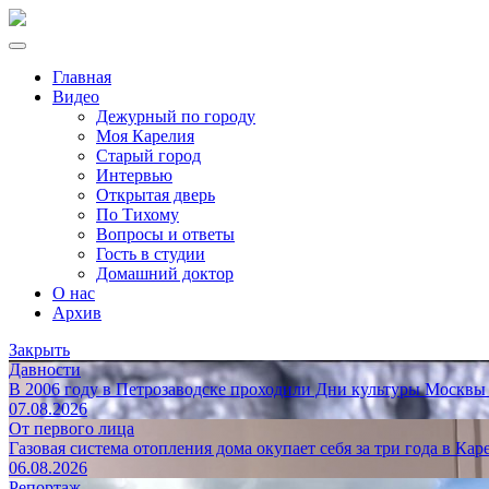
Главная
Видео
Дежурный по городу
Моя Карелия
Старый город
Интервью
Открытая дверь
По Тихому
Вопросы и ответы
Гость в студии
Домашний доктор
О нас
Архив
Закрыть
Давности
В 2006 году в Петрозаводске проходили Дни культуры Москвы
07.08.2026
От первого лица
Газовая система отопления дома окупает себя за три года в Кар
06.08.2026
Репортаж