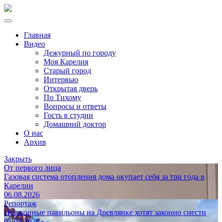
Главная
Видео
Дежурный по городу
Моя Карелия
Старый город
Интервью
Открытая дверь
По Тихому
Вопросы и ответы
Гость в студии
Домашний доктор
О нас
Архив
Закрыть
От первого лица
Газовая система отопления дома окупает себя за три года в
Карелии
06.08.2026
Репортаж
Незаконные павильоны на Древлянке хотят законно снести
05.08.2026