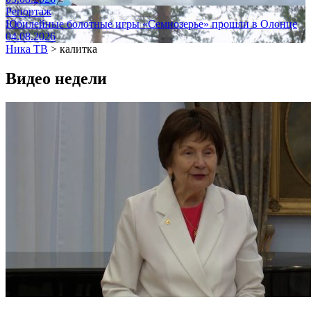
Репортаж
Юбилейные болотные игры «Семиозерье» прошли в Олонце
04.08.2026
Ника ТВ
>
калитка
Видео недели