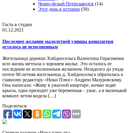
Черно-белый Петрозаводск
(14)
Этот день в истории
(50)
Гость в студии
01.12.2021
Последнее желание малолетней узницы концлагеря
осталось не исполненным
Жительница деревни Хийденсельга Валентина Герасимчик
всю жизнь мечтала о хорошем жилье. Это осталось ее
последним не исполненным желанием. Незадолго до ухода
почти 90-летняя жительница д. Хийденсельга обратилась к
главному редактору «Ники Плюс» Андрею Мазуровскому.
Она написала: «Живу в ужасной квартире, ночью ходят
крысы, одна приходит уже беременная – ужас, а в маленькой
комнате летом видела […]
Поделиться:
Сетевое издание «Ника плюс.ру»