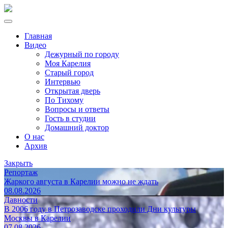
Главная
Видео
Дежурный по городу
Моя Карелия
Старый город
Интервью
Открытая дверь
По Тихому
Вопросы и ответы
Гость в студии
Домашний доктор
О нас
Архив
Закрыть
Репортаж
Жаркого августа в Карелии можно не ждать
08.08.2026
Давности
В 2006 году в Петрозаводске проходили Дни культуры
Москвы в Карелии
07.08.2026