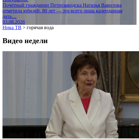
Почетный гражданин Петрозаводска Наталья Вавилова
отметила юбилей. 80 лет — это всего лишь календарная
дата…
03.08.2026
Ника ТВ
>
горячая вода
Видео недели