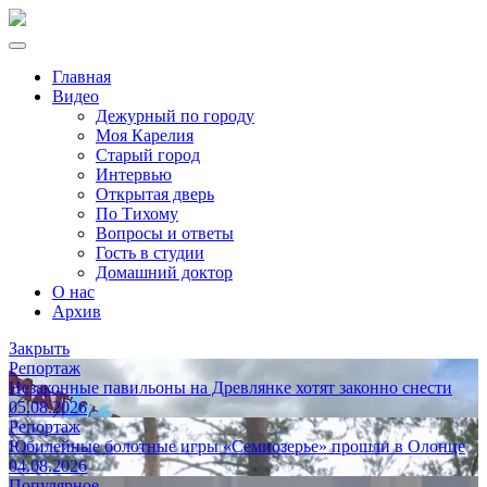
Главная
Видео
Дежурный по городу
Моя Карелия
Старый город
Интервью
Открытая дверь
По Тихому
Вопросы и ответы
Гость в студии
Домашний доктор
О нас
Архив
Закрыть
Репортаж
Незаконные павильоны на Древлянке хотят законно снести
05.08.2026
Репортаж
Юбилейные болотные игры «Семиозерье» прошли в Олонце
04.08.2026
Популярное