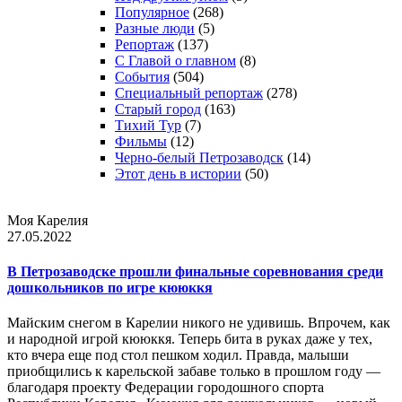
Популярное
(268)
Разные люди
(5)
Репортаж
(137)
С Главой о главном
(8)
События
(504)
Специальный репортаж
(278)
Старый город
(163)
Тихий Тур
(7)
Фильмы
(12)
Черно-белый Петрозаводск
(14)
Этот день в истории
(50)
Моя Карелия
27.05.2022
В Петрозаводске прошли финальные соревнования среди
дошкольников по игре кююккя
Майским снегом в Карелии никого не удивишь. Впрочем, как
и народной игрой кююккя. Теперь бита в руках даже у тех,
кто вчера еще под стол пешком ходил. Правда, малыши
приобщились к карельской забаве только в прошлом году —
благодаря проекту Федерации городошного спорта