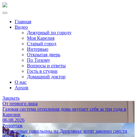
Главная
Видео
Дежурный по городу
Моя Карелия
Старый город
Интервью
Открытая дверь
По Тихому
Вопросы и ответы
Гость в студии
Домашний доктор
О нас
Архив
Закрыть
От первого лица
Газовая система отопления дома окупает себя за три года в
Карелии
06.08.2026
Репортаж
Незаконные павильоны на Древлянке хотят законно снести
05.08.2026