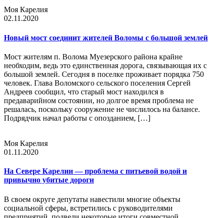
Моя Карелия
02.11.2020
Новый мост соединит жителей Воломы с большой землей
Мост жителям п. Волома Муезерского района крайне
необходим, ведь это единственная дорога, связывающая их с
большой землей. Сегодня в поселке проживает порядка 750
человек. Глава Воломского сельского поселения Сергей
Андреев сообщил, что старый мост находился в
предаварийном состоянии, но долгое время проблема не
решалась, поскольку сооружение не числилось на балансе.
Подрядчик начал работы с опозданием, […]
Моя Карелия
01.11.2020
На Севере Карелии — проблема с питьевой водой и
привычно убитые дороги
В своем округе депутаты навестили многие объекты
социальной сферы, встретились с руководителями
предприятий, подвели некоторые итоги совместной