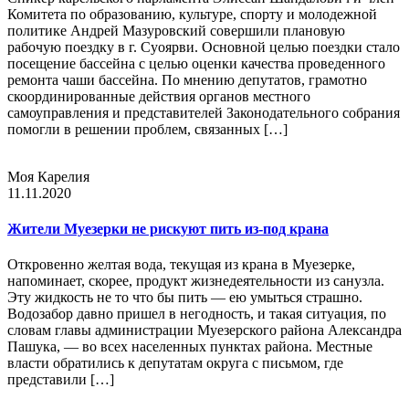
Комитета по образованию, культуре, спорту и молодежной
политике Андрей Мазуровский совершили плановую
рабочую поездку в г. Суоярви. Основной целью поездки стало
посещение бассейна с целью оценки качества проведенного
ремонта чаши бассейна. По мнению депутатов, грамотно
скоординированные действия органов местного
самоуправления и представителей Законодательного собрания
помогли в решении проблем, связанных […]
Моя Карелия
11.11.2020
Жители Муезерки не рискуют пить из-под крана
Откровенно желтая вода, текущая из крана в Муезерке,
напоминает, скорее, продукт жизнедеятельности из санузла.
Эту жидкость не то что бы пить — ею умыться страшно.
Водозабор давно пришел в негодность, и такая ситуация, по
словам главы администрации Муезерского района Александра
Пашука, — во всех населенных пунктах района. Местные
власти обратились к депутатам округа с письмом, где
представили […]