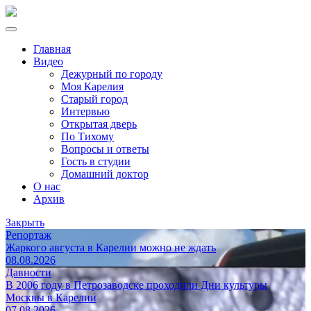
Главная
Видео
Дежурный по городу
Моя Карелия
Старый город
Интервью
Открытая дверь
По Тихому
Вопросы и ответы
Гость в студии
Домашний доктор
О нас
Архив
Закрыть
Репортаж
Жаркого августа в Карелии можно не ждать
08.08.2026
Давности
В 2006 году в Петрозаводске проходили Дни культуры
Москвы в Карелии
07.08.2026