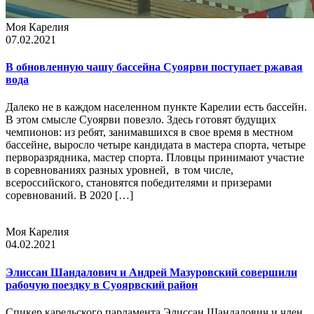
Моя Карелия
07.02.2021
В обновленную чашу бассейна Суоярви поступает ржавая
вода
Далеко не в каждом населенном пункте Карелии есть бассейн.
В этом смысле Суоярви повезло. Здесь готовят будущих
чемпионов: из ребят, занимавшихся в свое время в местном
бассейне, выросло четыре кандидата в мастера спорта, четыре
перворазрядника, мастер спорта. Пловцы принимают участие
в соревнованиях разных уровней, в том числе,
всероссийского, становятся победителями и призерами
соревнований. В 2020 […]
Моя Карелия
04.02.2021
Элиссан Шандалович и Андрей Мазуровский совершили
рабочую поездку в Суоярвский район
Спикер карельского парламента Элиссан Шандалович и член