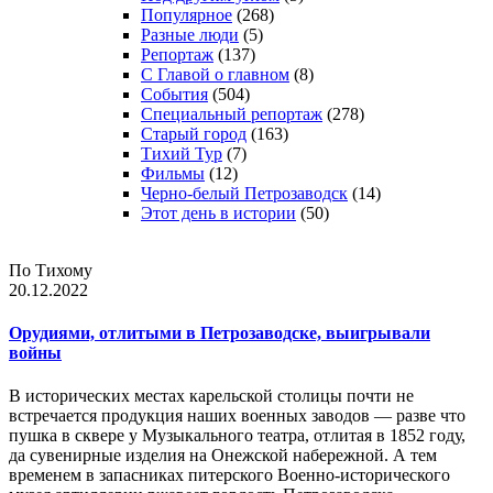
Популярное
(268)
Разные люди
(5)
Репортаж
(137)
С Главой о главном
(8)
События
(504)
Специальный репортаж
(278)
Старый город
(163)
Тихий Тур
(7)
Фильмы
(12)
Черно-белый Петрозаводск
(14)
Этот день в истории
(50)
По Тихому
20.12.2022
Орудиями, отлитыми в Петрозаводске, выигрывали
войны
В исторических местах карельской столицы почти не
встречается продукция наших военных заводов — разве что
пушка в сквере у Музыкального театра, отлитая в 1852 году,
да сувенирные изделия на Онежской набережной. А тем
временем в запасниках питерского Военно-исторического