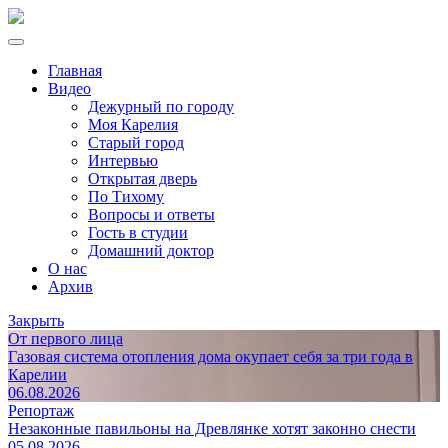
Главная
Видео
Дежурный по городу
Моя Карелия
Старый город
Интервью
Открытая дверь
По Тихому
Вопросы и ответы
Гость в студии
Домашний доктор
О нас
Архив
Закрыть
От первого лица
Газовая система отопления дома окупает себя за три года в
Карелии
06.08.2026
Репортаж
Незаконные павильоны на Древлянке хотят законно снести
05.08.2026