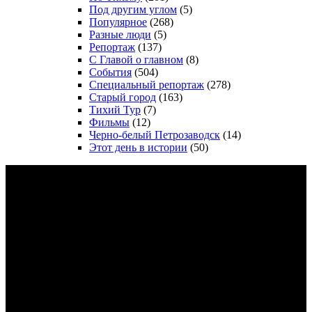
Под другим углом
(5)
Популярное
(268)
Разные люди
(5)
Репортаж
(137)
С Главой о главном
(8)
События
(504)
Специальный репортаж
(278)
Старый город
(163)
Тихий Тур
(7)
Фильмы
(12)
Черно-белый Петрозаводск
(14)
Этот день в истории
(50)