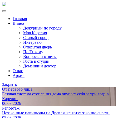
Главная
Видео
Дежурный по городу
Моя Карелия
Старый город
Интервью
Открытая дверь
По Тихому
Вопросы и ответы
Гость в студии
Домашний доктор
О нас
Архив
Закрыть
От первого лица
Газовая система отопления дома окупает себя за три года в
Карелии
06.08.2026
Репортаж
Незаконные павильоны на Древлянке хотят законно снести
05.08.2026