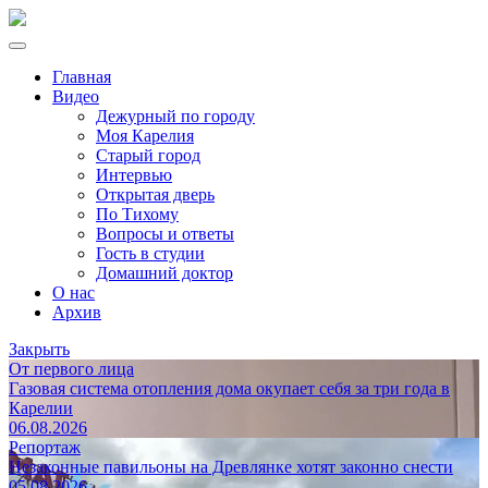
Главная
Видео
Дежурный по городу
Моя Карелия
Старый город
Интервью
Открытая дверь
По Тихому
Вопросы и ответы
Гость в студии
Домашний доктор
О нас
Архив
Закрыть
От первого лица
Газовая система отопления дома окупает себя за три года в
Карелии
06.08.2026
Репортаж
Незаконные павильоны на Древлянке хотят законно снести
05.08.2026