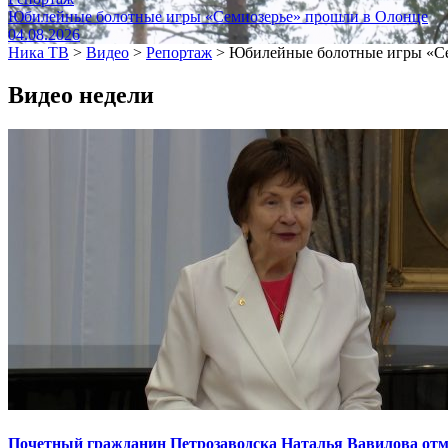
Юбилейные болотные игры «Семиозерье» прошли в Олонце
04.08.2026
Ника ТВ
>
Видео
>
Репортаж
>
Юбилейные болотные игры «Се
Видео недели
Почетный гражданин Петрозаводска Наталья Вавилова отме