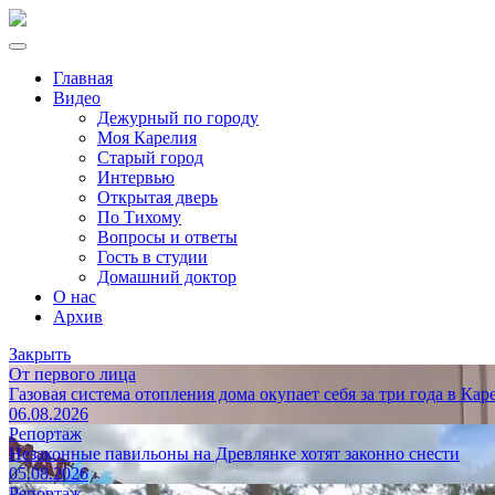
Главная
Видео
Дежурный по городу
Моя Карелия
Старый город
Интервью
Открытая дверь
По Тихому
Вопросы и ответы
Гость в студии
Домашний доктор
О нас
Архив
Закрыть
От первого лица
Газовая система отопления дома окупает себя за три года в Кар
06.08.2026
Репортаж
Незаконные павильоны на Древлянке хотят законно снести
05.08.2026
Репортаж