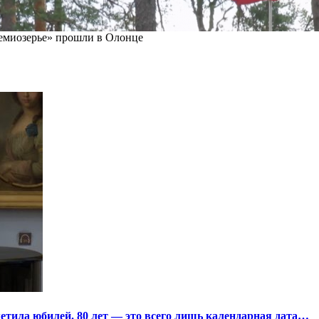
миозерье» прошли в Олонце
тила юбилей. 80 лет — это всего лишь календарная дата…