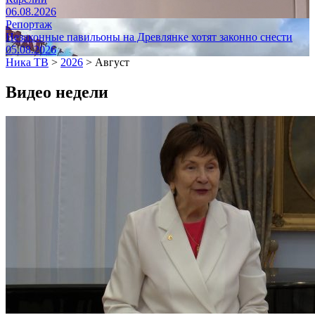
06.08.2026
Репортаж
Незаконные павильоны на Древлянке хотят законно снести
05.08.2026
Ника ТВ
>
2026
>
Август
Видео недели