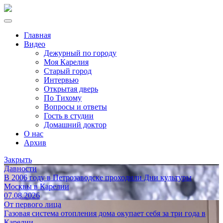
Главная
Видео
Дежурный по городу
Моя Карелия
Старый город
Интервью
Открытая дверь
По Тихому
Вопросы и ответы
Гость в студии
Домашний доктор
О нас
Архив
Закрыть
Давности
В 2006 году в Петрозаводске проходили Дни культуры
Москвы в Карелии
07.08.2026
От первого лица
Газовая система отопления дома окупает себя за три года в
Карелии