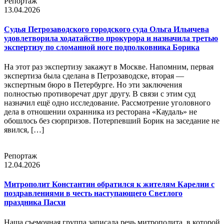
Репортаж
13.04.2026
Судья Петрозаводского городского суда Ольга Ильичева
удовлетворила ходатайство прокурора и назначила третью
экспертизу по сломанной ноге подполковника Борика
На этот раз экспертизу закажут в Москве. Напомним, первая
экспертиза была сделана в Петрозаводске, вторая —
экспертным бюро в Петербурге. Но эти заключения
полностью противоречат друг другу. В связи с этим суд
назначил ещё одно исследование. Рассмотрение уголовного
дела в отношении охранника из ресторана «Каудаль» не
обошлось без сюрпризов. Потерпевший Борик на заседание не
явился, […]
Репортаж
12.04.2026
Митрополит Константин обратился к жителям Карелии с
поздравлениями в честь наступающего Светлого
праздника Пасхи
Наша съемочная группа записала речь митрополита, в которой