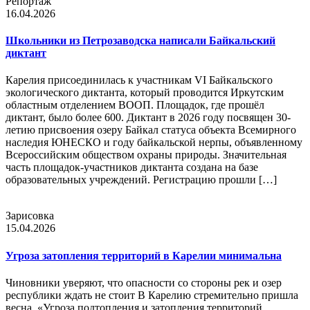
Репортаж
16.04.2026
Школьники из Петрозаводска написали Байкальский
диктант
Карелия присоединилась к участникам VI Байкальского
экологического диктанта, который проводится Иркутским
областным отделением ВООП. Площадок, где прошёл
диктант, было более 600. Диктант в 2026 году посвящен 30-
летию присвоения озеру Байкал статуса объекта Всемирного
наследия ЮНЕСКО и году байкальской нерпы, объявленному
Всероссийским обществом охраны природы. Значительная
часть площадок-участников диктанта создана на базе
образовательных учреждений. Регистрацию прошли […]
Зарисовка
15.04.2026
Угроза затопления территорий в Карелии минимальна
Чиновники уверяют, что опасности со стороны рек и озер
республики ждать не стоит В Карелию стремительно пришла
весна. «Угроза подтопления и затопления территорий