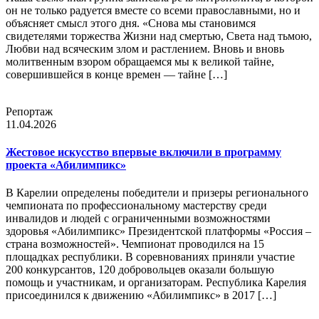
он не только радуется вместе со всеми православными, но и
объясняет смысл этого дня. «Снова мы становимся
свидетелями торжества Жизни над смертью, Света над тьмою,
Любви над всяческим злом и растлением. Вновь и вновь
молитвенным взором обращаемся мы к великой тайне,
совершившейся в конце времен — тайне […]
Репортаж
11.04.2026
Жестовое искусство впервые включили в программу
проекта «Абилимпикс»
В Карелии определены победители и призеры регионального
чемпионата по профессиональному мастерству среди
инвалидов и людей с ограниченными возможностями
здоровья «Абилимпикс» Президентской платформы «Россия –
страна возможностей». Чемпионат проводился на 15
площадках республики. В соревнованиях приняли участие
200 конкурсантов, 120 добровольцев оказали большую
помощь и участникам, и организаторам. Республика Карелия
присоединился к движению «Абилимпикс» в 2017 […]