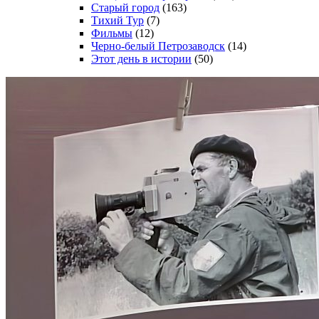
Старый город
(163)
Тихий Тур
(7)
Фильмы
(12)
Черно-белый Петрозаводск
(14)
Этот день в истории
(50)