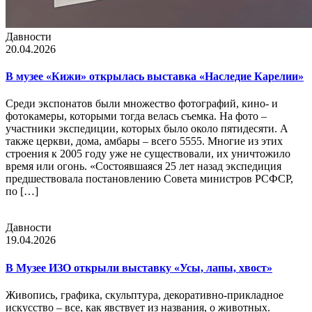
Давности
20.04.2026
В музее «Кижи» открылась выставка «Наследие Карелии»
Среди экспонатов были множество фотографий, кино- и
фотокамеры, которыми тогда велась съемка. На фото –
участники экспедиции, которых было около пятидесяти. А
также церкви, дома, амбары – всего 5555. Многие из этих
строения к 2005 году уже не существовали, их уничтожило
время или огонь. «Состоявшаяся 25 лет назад экспедиция
предшествовала постановлению Совета министров РСФСР,
по […]
Давности
19.04.2026
В Музее ИЗО открыли выставку «Усы, лапы, хвост»
Живопись, графика, скульптура, декоративно-прикладное
искусство – все, как явствует из названия, о животных.