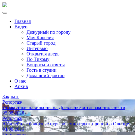
Главная
Видео
Дежурный по городу
Моя Карелия
Старый город
Интервью
Открытая дверь
По Тихому
Вопросы и ответы
Гость в студии
Домашний доктор
О нас
Архив
Закрыть
Репортаж
Незаконные павильоны на Древлянке хотят законно снести
05.08.2026
Репортаж
Юбилейные болотные игры «Семиозерье» прошли в Олонце
04.08.2026
Популярное