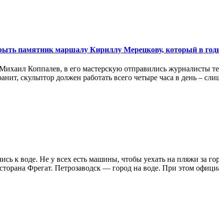
открыть памятник маршалу Кириллу Мерецкову, который в г
 Михаил Коппалев, в его мастерскую отправились журналисты т
анит, скульптор должен работать всего четыре часа в день – с
ились к воде. Не у всех есть машины, чтобы уехать на пляжи за
сторана Фрегат. Петрозаводск — город на воде. При этом официа