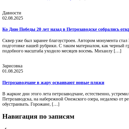
Давности
02.08.2025
Ко Дню Победы 20 лет назад в Петрозаводске собрались 
Сквер уже был заранее благоустроен. Автором монумента стал
подготовке нашей рубрики. С таким материалом, как черный гр
подобного масштаба уходило месяцев восемь. Михаилу […]
Зарисовка
01.08.2025
Петрозаводчане в жару осваивают новые пляжи
В жаркие дни этого лета петрозаводчане, естественно, устрем
Петрозаводска, на набережной Онежского озера, недалеко от ре
обустраивать. Горожане, […]
Навигация по записям