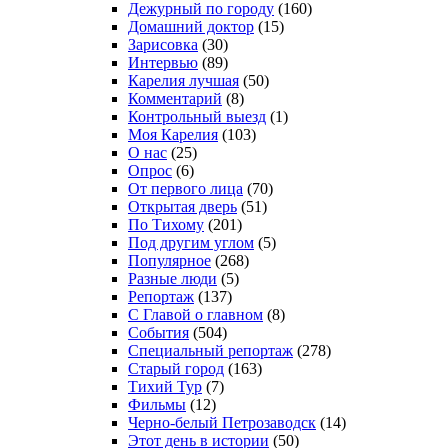
Дежурный по городу
(160)
Домашний доктор
(15)
Зарисовка
(30)
Интервью
(89)
Карелия лучшая
(50)
Комментарий
(8)
Контрольный выезд
(1)
Моя Карелия
(103)
О нас
(25)
Опрос
(6)
От первого лица
(70)
Открытая дверь
(51)
По Тихому
(201)
Под другим углом
(5)
Популярное
(268)
Разные люди
(5)
Репортаж
(137)
С Главой о главном
(8)
События
(504)
Специальный репортаж
(278)
Старый город
(163)
Тихий Тур
(7)
Фильмы
(12)
Черно-белый Петрозаводск
(14)
Этот день в истории
(50)