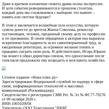
Даже в кратком изложении сюжета драма полна экспрессии.
И хотя события разворачиваются в прошлом столетии,
каждый день мы сталкиваемся с выбором: что важнее –
память или светлое будущее?
В этом и заключается волшебная сила искусства, которую
сумела донести до зрителя Жанна Соколова, режиссер-
постановщик, человек, преданный своему делу по профессии
и по призванию. В своем обращении к актерам она выразила
искреннюю благодарность за их самоотверженный труд, за
ежедневные репетиции, за огромное желание понять и
правдиво сыграть свою роль. И действительно, Игорь Юркин
так вошел в образ директора совхоза, что односельчане после
спектакля предложили ему возродить и возглавить хозяйство.
Сетевое издание «Ника плюс.ру»
Зарегистрировано Федеральной службой по надзору в сфере
связи, информационных технологий и массовых
коммуникаций (Роскомнадзор).
Свидетельство о регистрации СМИ Рег. № Эл № ФС77-79276
от 09 октября 2020 г.
ИНН 1001020058
Учредитель: ООО Телестанция "НКМ"