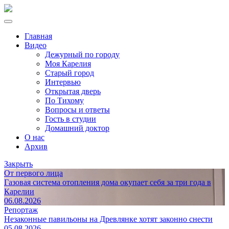
Главная
Видео
Дежурный по городу
Моя Карелия
Старый город
Интервью
Открытая дверь
По Тихому
Вопросы и ответы
Гость в студии
Домашний доктор
О нас
Архив
Закрыть
От первого лица
Газовая система отопления дома окупает себя за три года в
Карелии
06.08.2026
Репортаж
Незаконные павильоны на Древлянке хотят законно снести
05.08.2026