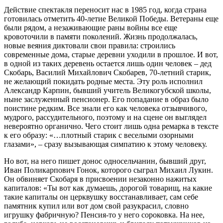
Действие спектакля переносит нас в 1985 год, когда страна
готовилась отметить 40-летие Великой Победы. Ветераны еще
были рядом, а незаживающие раны войны все еще
кровоточили в памяти поколений. Жизнь продолжалась,
новые веяния диктовали свои правила: строились
современные дома, старые деревни уходили в прошлое. И вот,
в одной из таких деревень остается лишь один человек – дед
Скобарь, Василий Михайлович Скобарев, 70-летний старик,
не желающий покидать родные места. Эту роль исполнил
Александр Карпин, бывший учитель Великогубской школы,
ныне заслуженный пенсионер. Его попадание в образ было
поистине редким. Все знали его как человека отзывчивого,
мудрого, рассудительного, поэтому и на сцене он выглядел
невероятно органично. Чего стоит лишь одна ремарка в тексте
к его образу: «…плотный старик с веселыми озорными
глазами», – сразу вызывающая симпатию к этому человеку.
Но вот, на него пишет донос односельчанин, бывший друг,
Иван Поликарпович Гонок, которого сыграл Михаил Лукин.
Он обвиняет Скобаря в присвоении незаконно нажитых
капиталов: «Ты вот как думаешь, дорогой товарищ, на какие
такие капиталы он церквушку восстанавливает, сам себе
памятник купил или вот дом свой разукрасил, словно
игрушку фабричную? Пенсия-то у него сороковка. На нее,