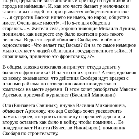
голуба, церковь не восстановишь и бригаду пэтэушников из
города не наймешь». И, как это часто бывает у мелочных и
завистливых людей, он прикрывается «общественностью»:
«…я супротив Васьки ничего не имею, но народ, общество –
имеет. Очень даже имеет!». «Но я-то для общества
стараюсь…». Жители села, хорошо знающие Михаила Лукина,
понимали, как непросто ему было вжиться в роль такого
человека. Ведь его герой обвиняет Скобарева в обмане
односельчан: «Что делает гад Васька? Он за то самое немецкое
мыло скупает у людей облигации государственного займа. Я
спрашиваю, прилично это фронтовику, а?».
В общем, завязка спектакля интригует: откуда деньги у
бывшего фронтовика? И на что он их тратит? А еще, вдобавок
ко всему, оказывается, что действия Скобаря идут вразрез с
планами райкома по возведению животноводческого
комплекса на месте деревни. В этом хочет разобраться Максим
Артемов, приезжий журналист (Василий Манюшин).
Оля (Елизавета Савиных), внучка Василия Михайловича,
объясняет Артемову, что дед Скобарь хочет увековечить
память героев, отстроить половину сгоревшей деревни, а
вторую оставить как было в войну, чтобы помнили… Ее
поддерживает Никита (Вячеслав Никифиров), помощник
Скобаря по строительству.