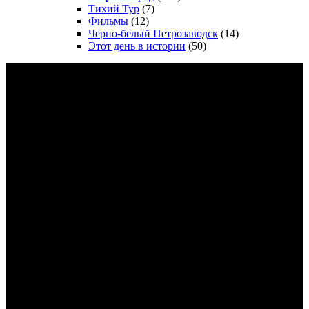
Тихий Тур
(7)
Фильмы
(12)
Черно-белый Петрозаводск
(14)
Этот день в истории
(50)