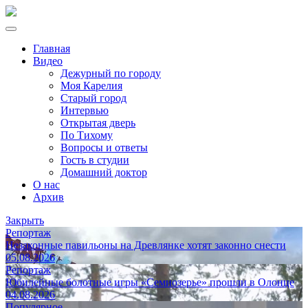
Главная
Видео
Дежурный по городу
Моя Карелия
Старый город
Интервью
Открытая дверь
По Тихому
Вопросы и ответы
Гость в студии
Домашний доктор
О нас
Архив
Закрыть
Репортаж
Незаконные павильоны на Древлянке хотят законно снести
05.08.2026
Репортаж
Юбилейные болотные игры «Семиозерье» прошли в Олонце
04.08.2026
Популярное