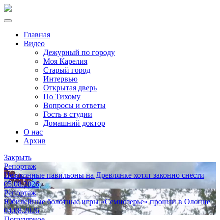
Главная
Видео
Дежурный по городу
Моя Карелия
Старый город
Интервью
Открытая дверь
По Тихому
Вопросы и ответы
Гость в студии
Домашний доктор
О нас
Архив
Закрыть
Репортаж
Незаконные павильоны на Древлянке хотят законно снести
05.08.2026
Репортаж
Юбилейные болотные игры «Семиозерье» прошли в Олонце
04.08.2026
Популярное