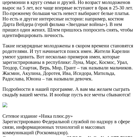
церемонии в кругу семьи и друзей. Но возраст молодоженов
вырос на 5 лет, все чаще впервые вступают в брак в 25-30 лет.
По-прежнему большая часть невест выбирают белые платья.
Но есть и другие интересные истории: например, костюм
Дарта Вейдера (герой фильма «Звездные войны»). В нем
пришел один жених. Шлем пришлось попросить снять, чтобы
идентифицировать личность.
Такие незаурядные молодожены в скором времени становятся
родителями. И тут начинается поиск имен. Жители Карелии
умеют удивить. Вот несколько примеров имен, которые
зарегистрированы в республике: Луна, Марс, Космос, Урал,
Теодор, Спартак, Верь, Мир, Грант – так называли мальчиков.
Жасмин, Акулина, Доротея, Ива, Исидора, Матильда,
Радослава, Юнона – так называли девочек.
Подробности в нашей программе. А вам мы желаем сыграть
свадьбу вашей мечты. И вообще пусть все мечты сбываются!
Сетевое издание «Ника плюс.ру»
Зарегистрировано Федеральной службой по надзору в сфере
связи, информационных технологий и массовых
коммуникаций (Роскомнадзор).