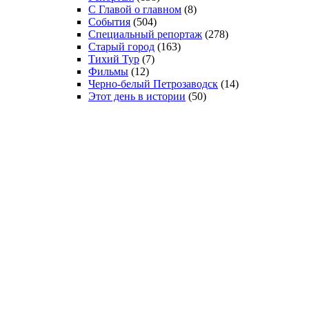
С Главой о главном
(8)
События
(504)
Специальный репортаж
(278)
Старый город
(163)
Тихий Тур
(7)
Фильмы
(12)
Черно-белый Петрозаводск
(14)
Этот день в истории
(50)