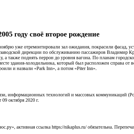
005 году своё второе рождение
ноябрю уже отремонтировали зал ожидания, покрасили фасад, у
заводской дирекции по обслуживанию пассажиров Владимир Крав
у, а также поднять перрон до уровня вагона. По планам городс
 месте здания-холодильника, который был расположен справа от 
оили и назвали «Park Inn», а потом «Piter Inn».
вязи, информационных технологий и массовых коммуникаций (Ро
09 октября 2020 г.
ру», активная ссылка https://nikaplus.ru/ обязательна. Перепеч